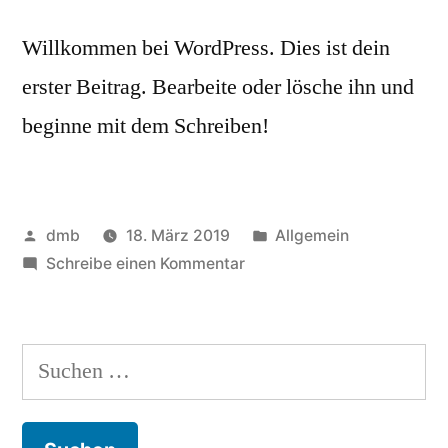
Willkommen bei WordPress. Dies ist dein
erster Beitrag. Bearbeite oder lösche ihn und
beginne mit dem Schreiben!
Veröffentlicht
Veröffentlicht
dmb
18. März 2019
Allgemein
von
zu
in
Schreibe einen Kommentar
Hallo
Welt!
Suchen
nach: